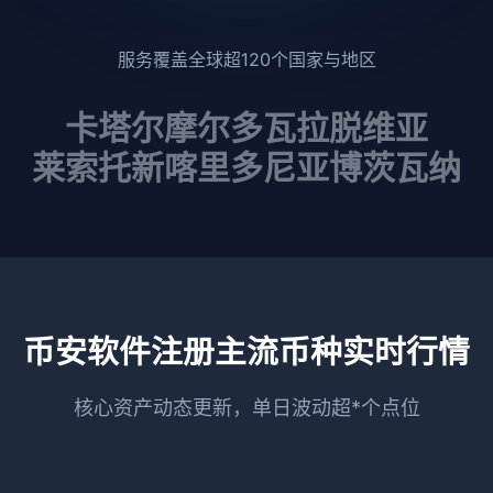
服务覆盖全球超120个国家与地区
卡塔尔
摩尔多瓦
拉脱维亚
莱索托
新喀里多尼亚
博茨瓦纳
币安软件注册主流币种实时行情
核心资产动态更新，单日波动超*个点位