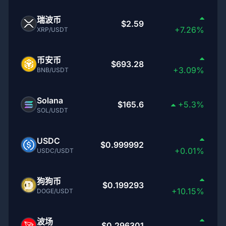
瑞波币
$2.59
+7.26%
XRP/USDT
币安币
$693.28
+3.09%
BNB/USDT
Solana
$165.6
+5.3%
SOL/USDT
USDC
$0.999992
+0.01%
USDC/USDT
狗狗币
$0.199293
+10.15%
DOGE/USDT
波场
$0.296301