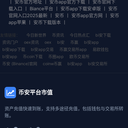
丨
安币官方地址
丨
安币app官方下载
丨
安币官网下
载入口
丨
Biance平台
丨
安币app下载安卓版
丨
安币
官网入口2025最新
丨
安币
丨
安币app官方网
丨
安币
app苹果
丨
安币下载版本
丨
友情链接：
今日新世界
币资讯
今日热点汇
bi安下载
资讯门户
oex资讯
oex
bi安
币赢
bi安app
bi安app下载
bi安app交易
币赢交易所app
易欧钱包
bi安app
币coin下载
币圈app
欧币交易所
币安 (Binance)官网
coinw币赢
bi安app
bi安交易所
币安平台市值
资产充值快速到账，支持多途径充值，包括钱包与交易所转
账。