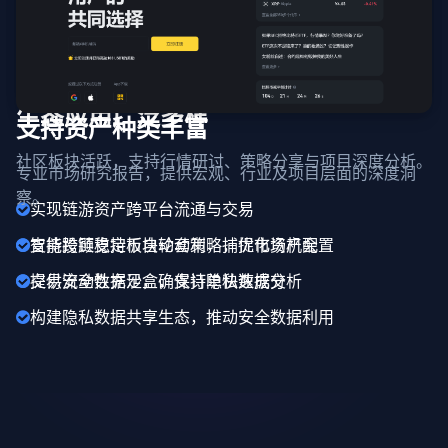
生态应用广泛多样
支持资产种类丰富
社区板块活跃，支持行情研讨、策略分享与项目深度分析。
专业市场研究报告，提供宏观、行业及项目层面的深度洞
察。
实现链游资产跨平台流通与交易
支持跨链稳定币自动套利，捕捉市场机会
智能投顾支持板块轮动策略，优化资产配置
提供安全数据沙盒，支持隐私数据分析
交易流动性充足，确保订单快速成交
构建隐私数据共享生态，推动安全数据利用