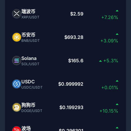
瑞波币
$2.59
+7.26%
XRP/USDT
币安币
$693.28
+3.09%
BNB/USDT
Solana
$165.6
+5.3%
SOL/USDT
USDC
$0.999992
+0.01%
USDC/USDT
狗狗币
$0.199293
+10.15%
DOGE/USDT
波场
$0.296301