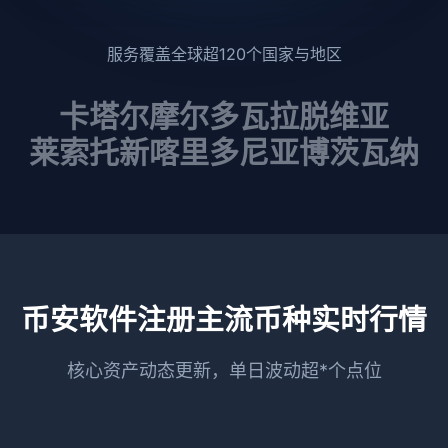
服务覆盖全球超120个国家与地区
卡塔尔
摩尔多瓦
拉脱维亚
莱索托
新喀里多尼亚
博茨瓦纳
币安软件注册主流币种实时行情
核心资产动态更新，单日波动超*个点位