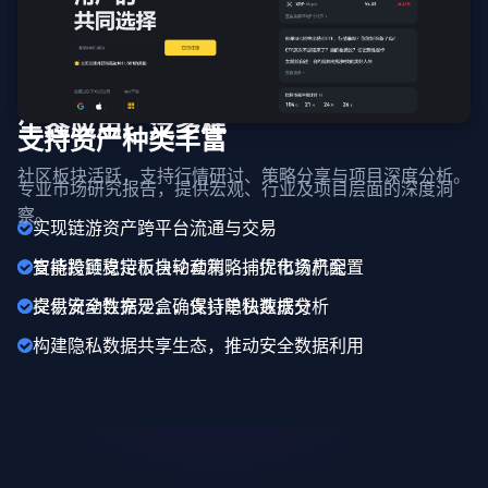
生态应用广泛多样
支持资产种类丰富
社区板块活跃，支持行情研讨、策略分享与项目深度分析。
专业市场研究报告，提供宏观、行业及项目层面的深度洞
察。
实现链游资产跨平台流通与交易
支持跨链稳定币自动套利，捕捉市场机会
智能投顾支持板块轮动策略，优化资产配置
提供安全数据沙盒，支持隐私数据分析
交易流动性充足，确保订单快速成交
构建隐私数据共享生态，推动安全数据利用