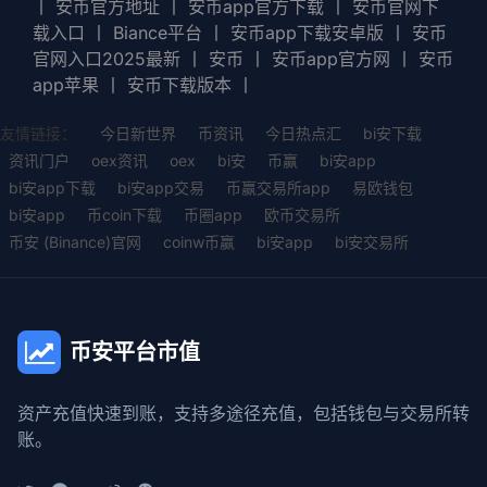
丨
安币官方地址
丨
安币app官方下载
丨
安币官网下
载入口
丨
Biance平台
丨
安币app下载安卓版
丨
安币
官网入口2025最新
丨
安币
丨
安币app官方网
丨
安币
app苹果
丨
安币下载版本
丨
友情链接：
今日新世界
币资讯
今日热点汇
bi安下载
资讯门户
oex资讯
oex
bi安
币赢
bi安app
bi安app下载
bi安app交易
币赢交易所app
易欧钱包
bi安app
币coin下载
币圈app
欧币交易所
币安 (Binance)官网
coinw币赢
bi安app
bi安交易所
币安平台市值
资产充值快速到账，支持多途径充值，包括钱包与交易所转
账。