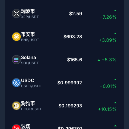
瑞波币
$2.59
+7.26%
XRP/USDT
币安币
$693.28
+3.09%
BNB/USDT
Solana
$165.6
+5.3%
SOL/USDT
USDC
$0.999992
+0.01%
USDC/USDT
狗狗币
$0.199293
+10.15%
DOGE/USDT
波场
$0.296301