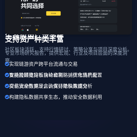
生态应用广泛多样
支持资产种类丰富
社区板块活跃，支持行情研讨、策略分享与项目深度分析。
专业市场研究报告，提供宏观、行业及项目层面的深度洞
察。
实现链游资产跨平台流通与交易
支持跨链稳定币自动套利，捕捉市场机会
智能投顾支持板块轮动策略，优化资产配置
提供安全数据沙盒，支持隐私数据分析
交易流动性充足，确保订单快速成交
构建隐私数据共享生态，推动安全数据利用