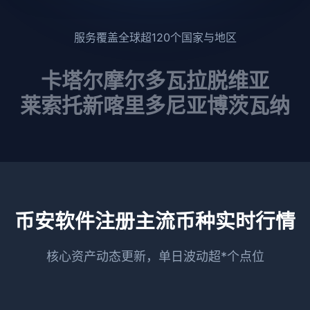
服务覆盖全球超120个国家与地区
卡塔尔
摩尔多瓦
拉脱维亚
莱索托
新喀里多尼亚
博茨瓦纳
币安软件注册主流币种实时行情
核心资产动态更新，单日波动超*个点位