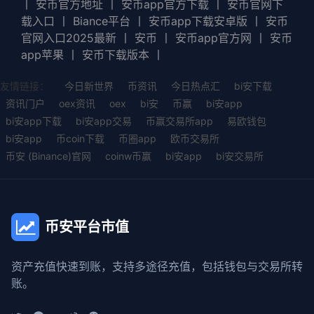
丨
安币官方地址
丨
安币app官方下载
丨
安币官网下
载入口
丨
Biance平台
丨
安币app下载安卓版
丨
安币
官网入口2025最新
丨
安币
丨
安币app官方网
丨
安币
app苹果
丨
安币下载版本
丨
友情链接：
今日新世界
币资讯
今日热点汇
bi安下载
资讯门户
oex资讯
oex
bi安
币赢
bi安app
bi安app下载
bi安app交易
币赢交易所app
易欧钱包
bi安app
币coin下载
币圈app
欧币交易所
币安 (Binance)官网
coinw币赢
bi安app
bi安交易所
币安平台市值
资产充值快速到账，支持多途径充值，包括钱包与交易所转
账。