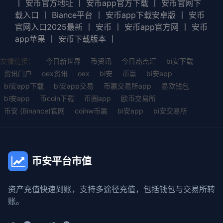
丨
安币官方地址
丨
安币app官方下载
丨
安币官网下
载入口
丨
Biance平台
丨
安币app下载安卓版
丨
安币
官网入口2025最新
丨
安币
丨
安币app官方网
丨
安币
app苹果
丨
安币下载版本
丨
友情链接：
今日新世界
币资讯
今日热点汇
bi安下载
资讯门户
oex资讯
oex
bi安
币赢
bi安app
bi安app下载
bi安app交易
币赢交易所app
易欧钱包
bi安app
币coin下载
币圈app
欧币交易所
币安 (Binance)官网
coinw币赢
bi安app
bi安交易所
币安平台市值
资产充值快速到账，支持多途径充值，包括钱包与交易所转
账。