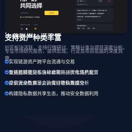
生态应用广泛多样
支持资产种类丰富
社区板块活跃，支持行情研讨、策略分享与项目深度分析。
专业市场研究报告，提供宏观、行业及项目层面的深度洞
察。
实现链游资产跨平台流通与交易
支持跨链稳定币自动套利，捕捉市场机会
智能投顾支持板块轮动策略，优化资产配置
提供安全数据沙盒，支持隐私数据分析
交易流动性充足，确保订单快速成交
构建隐私数据共享生态，推动安全数据利用