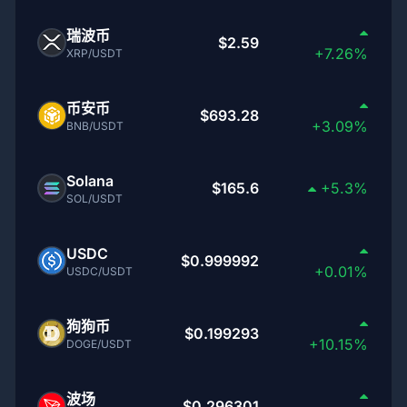
瑞波币
$2.59
+7.26%
XRP/USDT
币安币
$693.28
+3.09%
BNB/USDT
Solana
$165.6
+5.3%
SOL/USDT
USDC
$0.999992
+0.01%
USDC/USDT
狗狗币
$0.199293
+10.15%
DOGE/USDT
波场
$0.296301