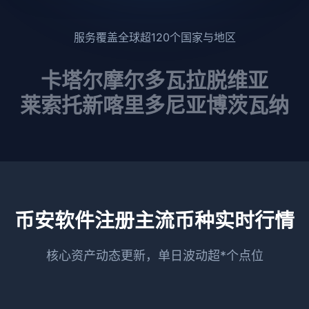
服务覆盖全球超120个国家与地区
卡塔尔
摩尔多瓦
拉脱维亚
莱索托
新喀里多尼亚
博茨瓦纳
币安软件注册主流币种实时行情
核心资产动态更新，单日波动超*个点位