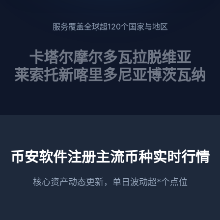
服务覆盖全球超120个国家与地区
卡塔尔
摩尔多瓦
拉脱维亚
莱索托
新喀里多尼亚
博茨瓦纳
币安软件注册主流币种实时行情
核心资产动态更新，单日波动超*个点位