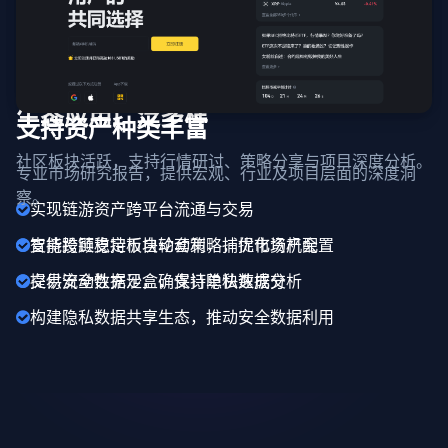
生态应用广泛多样
支持资产种类丰富
社区板块活跃，支持行情研讨、策略分享与项目深度分析。
专业市场研究报告，提供宏观、行业及项目层面的深度洞
察。
实现链游资产跨平台流通与交易
支持跨链稳定币自动套利，捕捉市场机会
智能投顾支持板块轮动策略，优化资产配置
提供安全数据沙盒，支持隐私数据分析
交易流动性充足，确保订单快速成交
构建隐私数据共享生态，推动安全数据利用