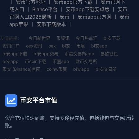
丨
安币官方地址
丨
安币app官方下载
丨
安币官网下
载入口
丨
Biance平台
丨
安币app下载安卓版
丨
安币
官网入口2025最新
丨
安币
丨
安币app官方网
丨
安币
app苹果
丨
安币下载版本
丨
友情链接：
今日新世界
币资讯
今日热点汇
bi安下载
资讯门户
oex资讯
oex
bi安
币赢
bi安app
bi安app下载
bi安app交易
币赢交易所app
易欧钱包
bi安app
币coin下载
币圈app
欧币交易所
币安 (Binance)官网
coinw币赢
bi安app
bi安交易所
币安平台市值
资产充值快速到账，支持多途径充值，包括钱包与交易所转
账。