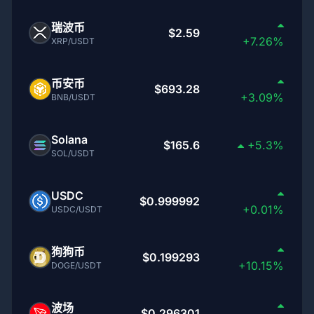
瑞波币
$2.59
+7.26%
XRP/USDT
币安币
$693.28
+3.09%
BNB/USDT
Solana
$165.6
+5.3%
SOL/USDT
USDC
$0.999992
+0.01%
USDC/USDT
狗狗币
$0.199293
+10.15%
DOGE/USDT
波场
$0.296301