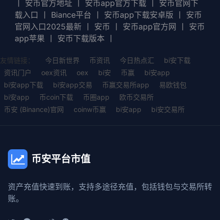
丨
安币官方地址
丨
安币app官方下载
丨
安币官网下
载入口
丨
Biance平台
丨
安币app下载安卓版
丨
安币
官网入口2025最新
丨
安币
丨
安币app官方网
丨
安币
app苹果
丨
安币下载版本
丨
友情链接：
今日新世界
币资讯
今日热点汇
bi安下载
资讯门户
oex资讯
oex
bi安
币赢
bi安app
bi安app下载
bi安app交易
币赢交易所app
易欧钱包
bi安app
币coin下载
币圈app
欧币交易所
币安 (Binance)官网
coinw币赢
bi安app
bi安交易所
币安平台市值
资产充值快速到账，支持多途径充值，包括钱包与交易所转
账。