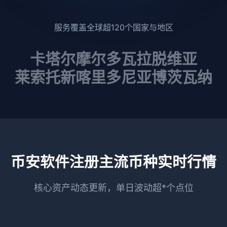
服务覆盖全球超120个国家与地区
卡塔尔
摩尔多瓦
拉脱维亚
莱索托
新喀里多尼亚
博茨瓦纳
币安软件注册主流币种实时行情
核心资产动态更新，单日波动超*个点位