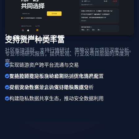
生态应用广泛多样
支持资产种类丰富
社区板块活跃，支持行情研讨、策略分享与项目深度分析。
专业市场研究报告，提供宏观、行业及项目层面的深度洞
察。
实现链游资产跨平台流通与交易
支持跨链稳定币自动套利，捕捉市场机会
智能投顾支持板块轮动策略，优化资产配置
提供安全数据沙盒，支持隐私数据分析
交易流动性充足，确保订单快速成交
构建隐私数据共享生态，推动安全数据利用