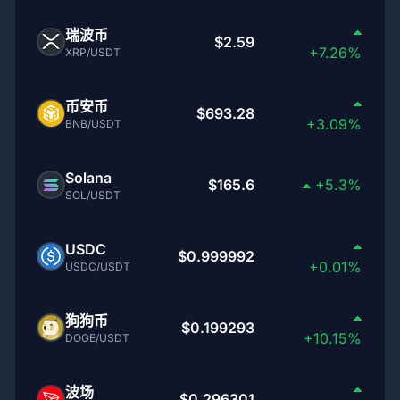
瑞波币
$2.59
+7.26%
XRP/USDT
币安币
$693.28
+3.09%
BNB/USDT
Solana
$165.6
+5.3%
SOL/USDT
USDC
$0.999992
+0.01%
USDC/USDT
狗狗币
$0.199293
+10.15%
DOGE/USDT
波场
$0.296301