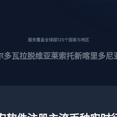
服务覆盖全球超120个国家与地区
尔多瓦
拉脱维亚
莱索托
新喀里多尼