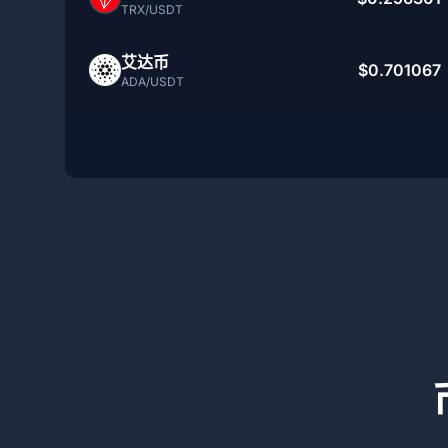
TRX/USDT
艾达币
$0.701067
ADA/USDT