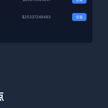
$25337249493
交易
点