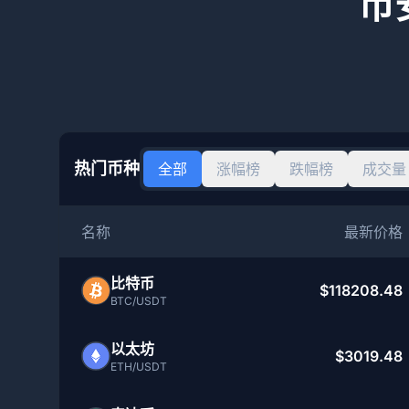
币
热门币种
全部
涨幅榜
跌幅榜
成交量
名称
最新价格
比特币
$118208.48
BTC/USDT
以太坊
$3019.48
ETH/USDT