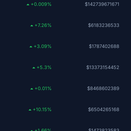
+0.009%
$142739671671
+7.26%
$6183236533
+3.09%
$1787402688
+5.3%
$13373154452
+0.01%
$8468602389
+10.15%
$6504265168
+1.66%
$1473823583