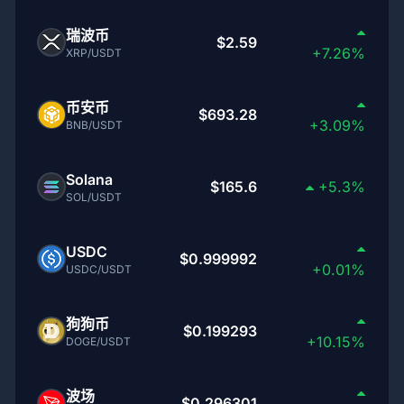
瑞波币
$2.59
+7.26%
XRP/USDT
币安币
$693.28
+3.09%
BNB/USDT
Solana
$165.6
+5.3%
SOL/USDT
USDC
$0.999992
+0.01%
USDC/USDT
狗狗币
$0.199293
+10.15%
DOGE/USDT
波场
$0.296301