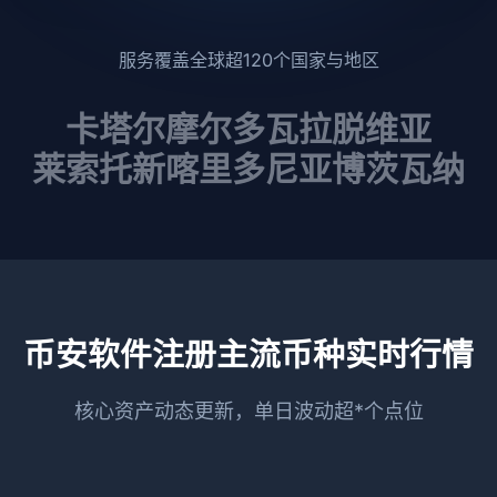
服务覆盖全球超120个国家与地区
卡塔尔
摩尔多瓦
拉脱维亚
莱索托
新喀里多尼亚
博茨瓦纳
币安软件注册主流币种实时行情
核心资产动态更新，单日波动超*个点位