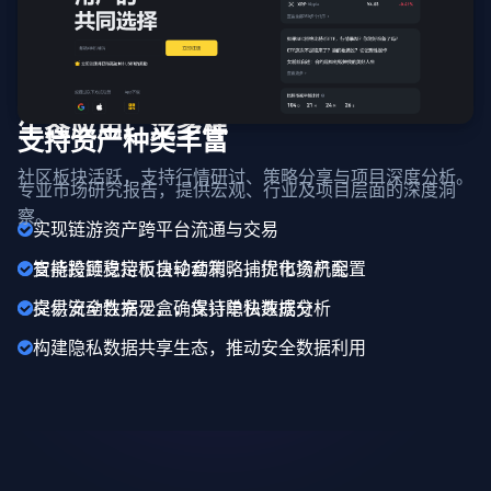
生态应用广泛多样
支持资产种类丰富
社区板块活跃，支持行情研讨、策略分享与项目深度分析。
专业市场研究报告，提供宏观、行业及项目层面的深度洞
察。
实现链游资产跨平台流通与交易
支持跨链稳定币自动套利，捕捉市场机会
智能投顾支持板块轮动策略，优化资产配置
提供安全数据沙盒，支持隐私数据分析
交易流动性充足，确保订单快速成交
构建隐私数据共享生态，推动安全数据利用