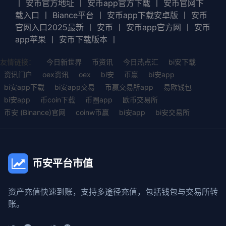
丨
安币官方地址
丨
安币app官方下载
丨
安币官网下
载入口
丨
Biance平台
丨
安币app下载安卓版
丨
安币
官网入口2025最新
丨
安币
丨
安币app官方网
丨
安币
app苹果
丨
安币下载版本
丨
友情链接：
今日新世界
币资讯
今日热点汇
bi安下载
资讯门户
oex资讯
oex
bi安
币赢
bi安app
bi安app下载
bi安app交易
币赢交易所app
易欧钱包
bi安app
币coin下载
币圈app
欧币交易所
币安 (Binance)官网
coinw币赢
bi安app
bi安交易所
币安平台市值
资产充值快速到账，支持多途径充值，包括钱包与交易所转
账。