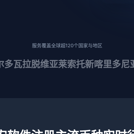
服务覆盖全球超120个国家与地区
尔多瓦
拉脱维亚
莱索托
新喀里多尼