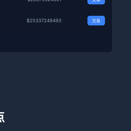
$25337249493
交易
点