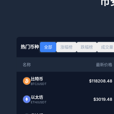
币
热门币种
全部
涨幅榜
跌幅榜
成交量
名称
最新价格
比特币
$118208.48
BTC/USDT
以太坊
$3019.48
ETH/USDT