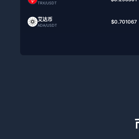
TRX/USDT
艾达币
$0.701067
ADA/USDT