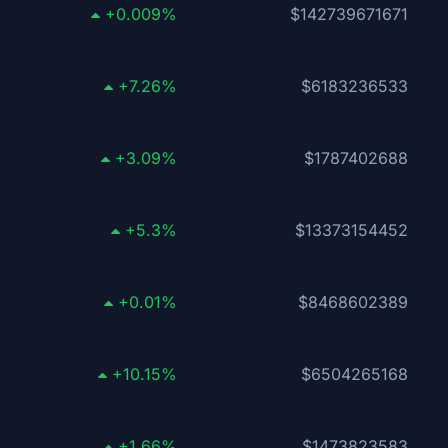
+0.009%
$142739671671
+7.26%
$6183236533
+3.09%
$1787402688
+5.3%
$13373154452
+0.01%
$8468602389
+10.15%
$6504265168
+1.66%
$1473823583