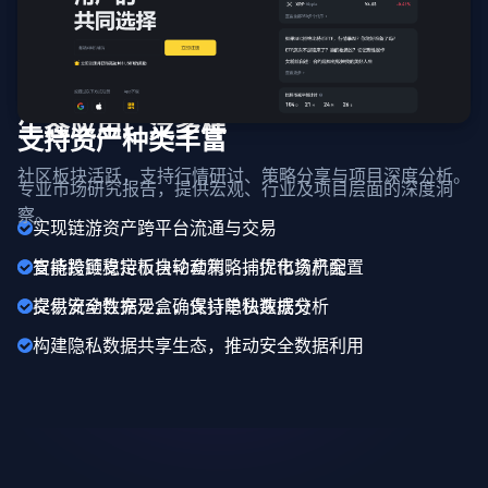
生态应用广泛多样
支持资产种类丰富
社区板块活跃，支持行情研讨、策略分享与项目深度分析。
专业市场研究报告，提供宏观、行业及项目层面的深度洞
察。
实现链游资产跨平台流通与交易
支持跨链稳定币自动套利，捕捉市场机会
智能投顾支持板块轮动策略，优化资产配置
提供安全数据沙盒，支持隐私数据分析
交易流动性充足，确保订单快速成交
构建隐私数据共享生态，推动安全数据利用