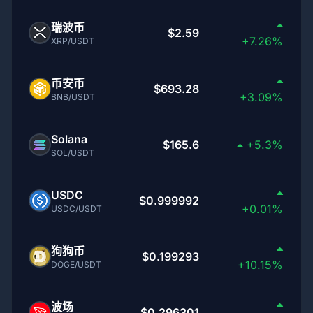
瑞波币
$2.59
+7.26%
XRP/USDT
币安币
$693.28
+3.09%
BNB/USDT
Solana
$165.6
+5.3%
SOL/USDT
USDC
$0.999992
+0.01%
USDC/USDT
狗狗币
$0.199293
+10.15%
DOGE/USDT
波场
$0.296301