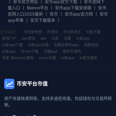
丨
安币官方地址
丨
安币app官方下载
丨
安币官网下
载入口
丨
Biance平台
丨
安币app下载安卓版
丨
安币
官网入口2025最新
丨
安币
丨
安币app官方网
丨
安币
app苹果
丨
安币下载版本
丨
友情链接：
今日新世界
币资讯
今日热点汇
bi安下载
资讯门户
oex资讯
oex
bi安
币赢
bi安app
bi安app下载
bi安app交易
币赢交易所app
易欧钱包
bi安app
币coin下载
币圈app
欧币交易所
币安 (Binance)官网
coinw币赢
bi安app
bi安交易所
币安平台市值
资产充值快速到账，支持多途径充值，包括钱包与交易所转
账。