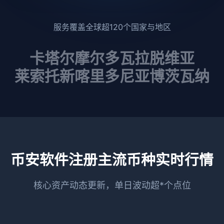
服务覆盖全球超120个国家与地区
卡塔尔
摩尔多瓦
拉脱维亚
莱索托
新喀里多尼亚
博茨瓦纳
币安软件注册主流币种实时行情
核心资产动态更新，单日波动超*个点位