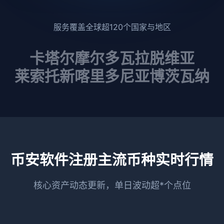
服务覆盖全球超120个国家与地区
卡塔尔
摩尔多瓦
拉脱维亚
莱索托
新喀里多尼亚
博茨瓦纳
币安软件注册主流币种实时行情
核心资产动态更新，单日波动超*个点位