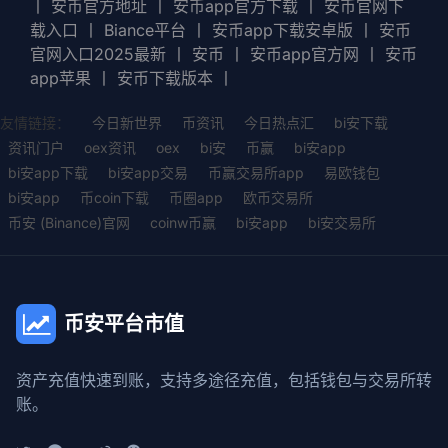
丨
安币官方地址
丨
安币app官方下载
丨
安币官网下
载入口
丨
Biance平台
丨
安币app下载安卓版
丨
安币
官网入口2025最新
丨
安币
丨
安币app官方网
丨
安币
app苹果
丨
安币下载版本
丨
友情链接：
今日新世界
币资讯
今日热点汇
bi安下载
资讯门户
oex资讯
oex
bi安
币赢
bi安app
bi安app下载
bi安app交易
币赢交易所app
易欧钱包
bi安app
币coin下载
币圈app
欧币交易所
币安 (Binance)官网
coinw币赢
bi安app
bi安交易所
币安平台市值
资产充值快速到账，支持多途径充值，包括钱包与交易所转
账。