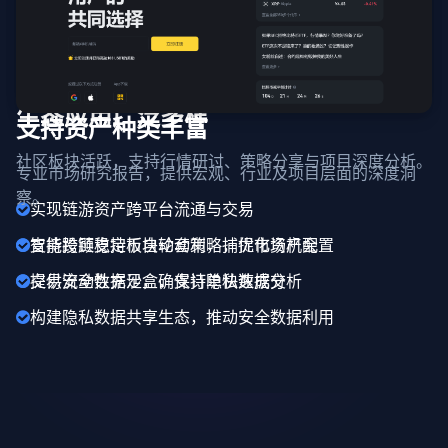
生态应用广泛多样
支持资产种类丰富
社区板块活跃，支持行情研讨、策略分享与项目深度分析。
专业市场研究报告，提供宏观、行业及项目层面的深度洞
察。
实现链游资产跨平台流通与交易
支持跨链稳定币自动套利，捕捉市场机会
智能投顾支持板块轮动策略，优化资产配置
提供安全数据沙盒，支持隐私数据分析
交易流动性充足，确保订单快速成交
构建隐私数据共享生态，推动安全数据利用