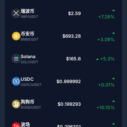
瑞波币
$2.59
+7.26%
XRP/USDT
币安币
$693.28
+3.09%
BNB/USDT
Solana
$165.6
+5.3%
SOL/USDT
USDC
$0.999992
+0.01%
USDC/USDT
狗狗币
$0.199293
+10.15%
DOGE/USDT
波场
$0.296301