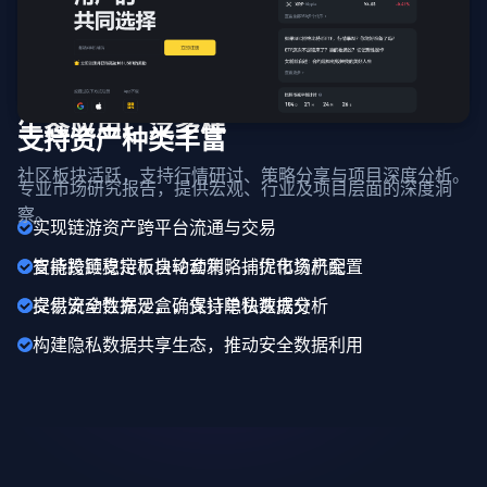
生态应用广泛多样
支持资产种类丰富
社区板块活跃，支持行情研讨、策略分享与项目深度分析。
专业市场研究报告，提供宏观、行业及项目层面的深度洞
察。
实现链游资产跨平台流通与交易
支持跨链稳定币自动套利，捕捉市场机会
智能投顾支持板块轮动策略，优化资产配置
提供安全数据沙盒，支持隐私数据分析
交易流动性充足，确保订单快速成交
构建隐私数据共享生态，推动安全数据利用