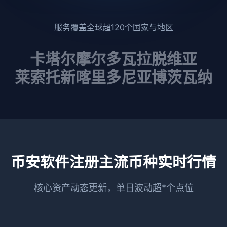
服务覆盖全球超120个国家与地区
卡塔尔
摩尔多瓦
拉脱维亚
莱索托
新喀里多尼亚
博茨瓦纳
币安软件注册主流币种实时行情
核心资产动态更新，单日波动超*个点位