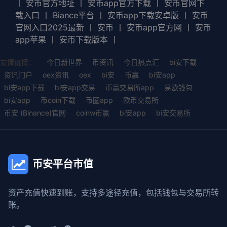
丨
安币官方地址
丨
安币app官方下载
丨
安币官网下
载入口
丨
Biance平台
丨
安币app下载安卓版
丨
安币
官网入口2025最新
丨
安币
丨
安币app官方网
丨
安币
app苹果
丨
安币下载版本
丨
友情链接：
今日新世界
币资讯
今日热点汇
bi安下载
资讯门户
oex资讯
oex
bi安
币赢
bi安app
bi安app下载
bi安app交易
币赢交易所app
易欧钱包
bi安app
币coin下载
币圈app
欧币交易所
币安 (Binance)官网
coinw币赢
bi安app
bi安交易所
币安平台市值
资产充值快速到账，支持多途径充值，包括钱包与交易所转
账。