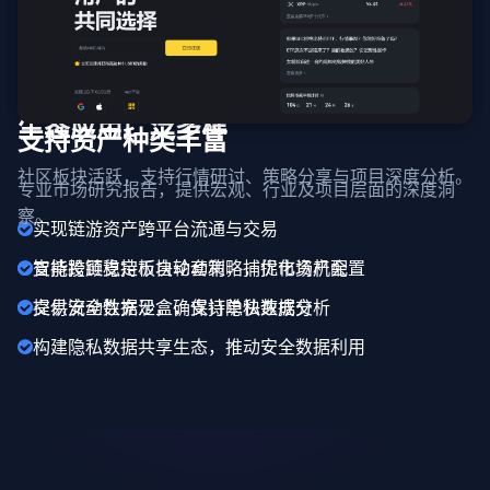
生态应用广泛多样
支持资产种类丰富
社区板块活跃，支持行情研讨、策略分享与项目深度分析。
专业市场研究报告，提供宏观、行业及项目层面的深度洞
察。
实现链游资产跨平台流通与交易
支持跨链稳定币自动套利，捕捉市场机会
智能投顾支持板块轮动策略，优化资产配置
提供安全数据沙盒，支持隐私数据分析
交易流动性充足，确保订单快速成交
构建隐私数据共享生态，推动安全数据利用