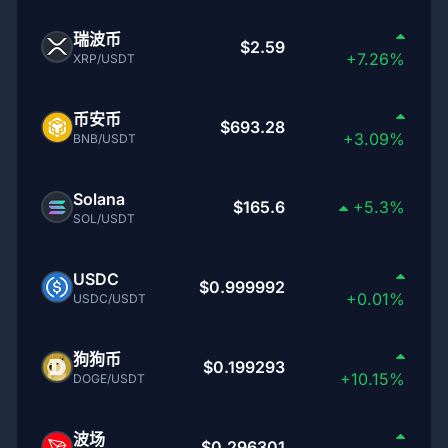
瑞波币
$2.59
+7.26%
XRP/USDT
币安币
$693.28
+3.09%
BNB/USDT
Solana
$165.6
+5.3%
SOL/USDT
USDC
$0.999992
+0.01%
USDC/USDT
狗狗币
$0.199293
+10.15%
DOGE/USDT
波场
$0.296301