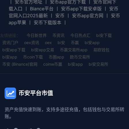
丨
安币官方地址
丨
安币app官方下载
丨
安币官网下
载入口
丨
Biance平台
丨
安币app下载安卓版
丨
安币
官网入口2025最新
丨
安币
丨
安币app官方网
丨
安币
app苹果
丨
安币下载版本
丨
友情链接：
今日新世界
币资讯
今日热点汇
bi安下载
资讯门户
oex资讯
oex
bi安
币赢
bi安app
bi安app下载
bi安app交易
币赢交易所app
易欧钱包
bi安app
币coin下载
币圈app
欧币交易所
币安 (Binance)官网
coinw币赢
bi安app
bi安交易所
币安平台市值
资产充值快速到账，支持多途径充值，包括钱包与交易所转
账。