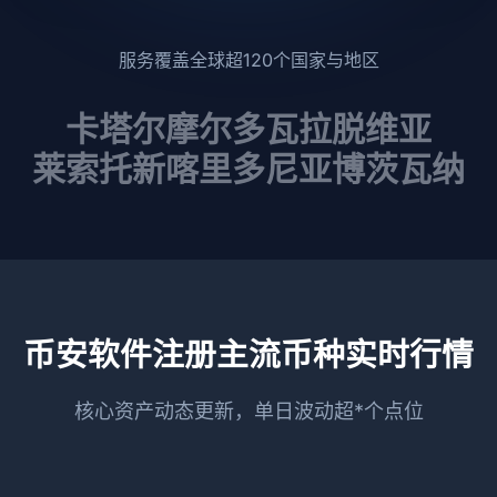
服务覆盖全球超120个国家与地区
卡塔尔
摩尔多瓦
拉脱维亚
莱索托
新喀里多尼亚
博茨瓦纳
币安软件注册主流币种实时行情
核心资产动态更新，单日波动超*个点位