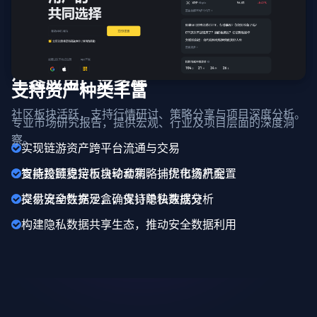
生态应用广泛多样
支持资产种类丰富
社区板块活跃，支持行情研讨、策略分享与项目深度分析。
专业市场研究报告，提供宏观、行业及项目层面的深度洞
察。
实现链游资产跨平台流通与交易
支持跨链稳定币自动套利，捕捉市场机会
智能投顾支持板块轮动策略，优化资产配置
提供安全数据沙盒，支持隐私数据分析
交易流动性充足，确保订单快速成交
构建隐私数据共享生态，推动安全数据利用