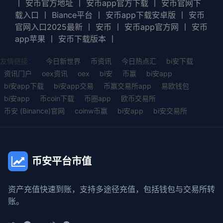
丨
安币官方地址
丨
安币app官方下载
丨
安币官网下
载入口
丨
Biance平台
丨
安币app下载安卓版
丨
安币
官网入口2025最新
丨
安币
丨
安币app官方网
丨
安币
app苹果
丨
安币下载版本
丨
友情链接：
今日新世界
币资讯
今日热点汇
bi安下载
资讯门户
oex资讯
oex
bi安
币赢
bi安app
bi安app下载
bi安app交易
币赢交易所app
易欧钱包
bi安app
币coin下载
币圈app
欧币交易所
币安 (Binance)官网
coinw币赢
bi安app
bi安交易所
币安平台市值
资产充值快速到账，支持多途径充值，包括钱包与交易所转
账。