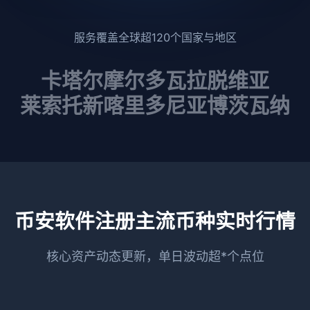
服务覆盖全球超120个国家与地区
卡塔尔
摩尔多瓦
拉脱维亚
莱索托
新喀里多尼亚
博茨瓦纳
币安软件注册主流币种实时行情
核心资产动态更新，单日波动超*个点位