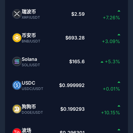
瑞波币
$2.59
+7.26%
XRP/USDT
币安币
$693.28
+3.09%
BNB/USDT
Solana
$165.6
+5.3%
SOL/USDT
USDC
$0.999992
+0.01%
USDC/USDT
狗狗币
$0.199293
+10.15%
DOGE/USDT
波场
$0.296301